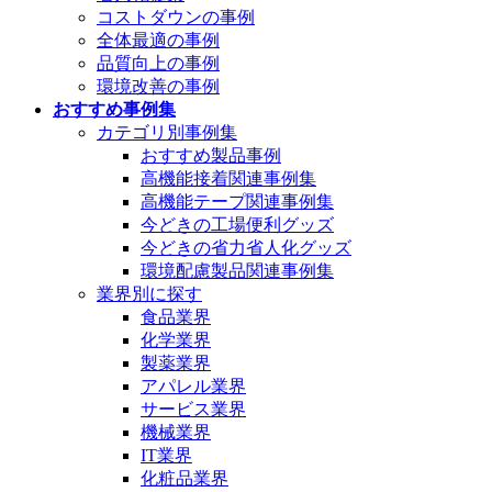
コストダウンの事例
全体最適の事例
品質向上の事例
環境改善の事例
おすすめ事例集
カテゴリ別事例集
おすすめ製品事例
高機能接着関連事例集
高機能テープ関連事例集
今どきの工場便利グッズ
今どきの省力省人化グッズ
環境配慮製品関連事例集
業界別に探す
食品業界
化学業界
製薬業界
アパレル業界
サービス業界
機械業界
IT業界
化粧品業界