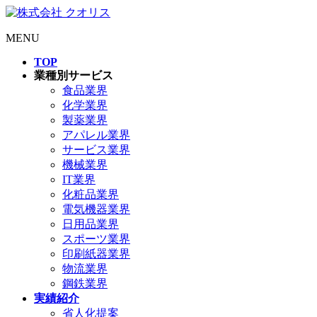
MENU
TOP
業種別サービス
食品業界
化学業界
製薬業界
アパレル業界
サービス業界
機械業界
IT業界
化粧品業界
電気機器業界
日用品業界
スポーツ業界
印刷紙器業界
物流業界
鋼鉄業界
実績紹介
省人化提案