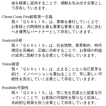
値を模索し提供することで、感動を生み出す企業とし
て存在していきます。
Clients Come First
顧客第一主義
我々『ＱＵＡＬＩＳ』は、業務を遂行していく上で、
お客様との関係性を最も重要な要素と捉え、共に歩む
べき優秀なパートナーとして存在していきます。
Analysis
分析
我々『ＱＵＡＬＩＳ』は、社会情勢、業界動向、時代
潮流を見極め、正確に分析することで、お客様の利益
の追求に貢献できる企業として存在していきます。
Vision
展望
我々『ＱＵＡＬＩＳ』は、止まることなく自己変革を
続け、イノベーションを重ねることで、常に新しい可
能性を見出していく企業として存在していきます。
Possibility
可能性
我々『ＱＵＡＬＩＳ』は、常に先を見据えた提案を行
っていくことで、お客様の可能性を限りなく拡張し、
永続的な発展を担う企業として存在していきます。