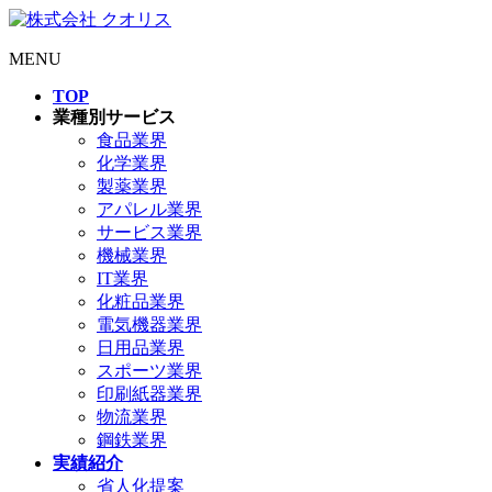
MENU
TOP
業種別サービス
食品業界
化学業界
製薬業界
アパレル業界
サービス業界
機械業界
IT業界
化粧品業界
電気機器業界
日用品業界
スポーツ業界
印刷紙器業界
物流業界
鋼鉄業界
実績紹介
省人化提案