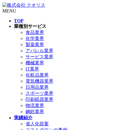
MENU
TOP
業種別サービス
食品業界
化学業界
製薬業界
アパレル業界
サービス業界
機械業界
IT業界
化粧品業界
電気機器業界
日用品業界
スポーツ業界
印刷紙器業界
物流業界
鋼鉄業界
実績紹介
省人化提案
コストダウンの事例