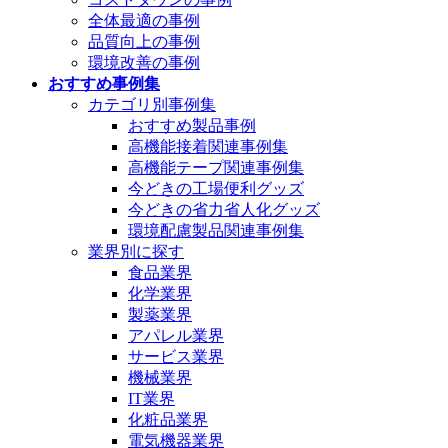
全体最適の事例
品質向上の事例
環境改善の事例
おすすめ事例集
カテゴリ別事例集
おすすめ製品事例
高機能接着関連事例集
高機能テープ関連事例集
今どきの工場便利グッズ
今どきの省力省人化グッズ
環境配慮製品関連事例集
業界別に探す
食品業界
化学業界
製薬業界
アパレル業界
サービス業界
機械業界
IT業界
化粧品業界
電気機器業界