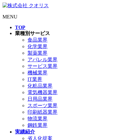
MENU
TOP
業種別サービス
食品業界
化学業界
製薬業界
アパレル業界
サービス業界
機械業界
IT業界
化粧品業界
電気機器業界
日用品業界
スポーツ業界
印刷紙器業界
物流業界
鋼鉄業界
実績紹介
省人化提案