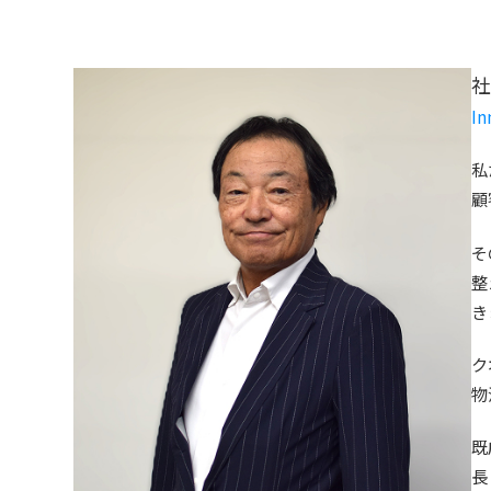
In
私
顧
そ
整
き
ク
物
既
長