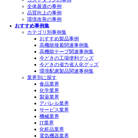
全体最適の事例
品質向上の事例
環境改善の事例
おすすめ事例集
カテゴリ別事例集
おすすめ製品事例
高機能接着関連事例集
高機能テープ関連事例集
今どきの工場便利グッズ
今どきの省力省人化グッズ
環境配慮製品関連事例集
業界別に探す
食品業界
化学業界
製薬業界
アパレル業界
サービス業界
機械業界
IT業界
化粧品業界
電気機器業界