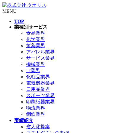
MENU
TOP
業種別サービス
食品業界
化学業界
製薬業界
アパレル業界
サービス業界
機械業界
IT業界
化粧品業界
電気機器業界
日用品業界
スポーツ業界
印刷紙器業界
物流業界
鋼鉄業界
実績紹介
省人化提案
コストダウンの事例