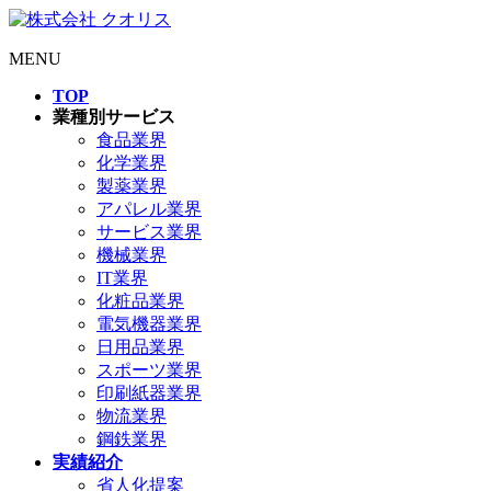
MENU
TOP
業種別サービス
食品業界
化学業界
製薬業界
アパレル業界
サービス業界
機械業界
IT業界
化粧品業界
電気機器業界
日用品業界
スポーツ業界
印刷紙器業界
物流業界
鋼鉄業界
実績紹介
省人化提案