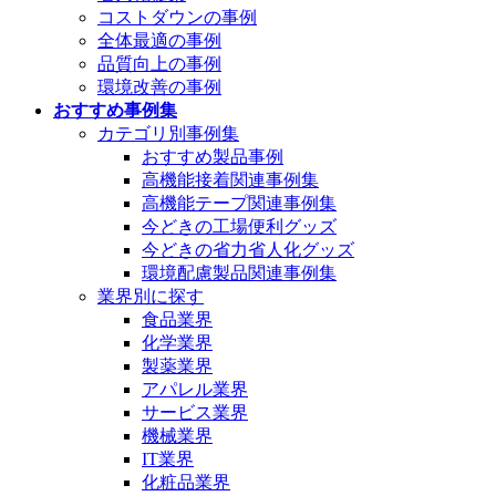
コストダウンの事例
全体最適の事例
品質向上の事例
環境改善の事例
おすすめ事例集
カテゴリ別事例集
おすすめ製品事例
高機能接着関連事例集
高機能テープ関連事例集
今どきの工場便利グッズ
今どきの省力省人化グッズ
環境配慮製品関連事例集
業界別に探す
食品業界
化学業界
製薬業界
アパレル業界
サービス業界
機械業界
IT業界
化粧品業界