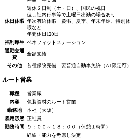
週休２日制（土・日）、国民の祝日
但し社内行事等で土曜日出勤の場合あり
休日休暇
年次有給休暇 慶弔、夏季、年末年始、特別休
暇など
年間休日120日
福利厚生
ベネフィットステーション
通勤交通
全額支給
費
その他
各種保険完備 要普通自動車免許（AT限定可）
ルート営業
職種
営業職
内容
包装資材のルート営業
勤務地
本社（大阪）
雇用形態
正社員
勤務時間
９：００～１８：００（休憩１時間）
経験・能力を考慮し決定