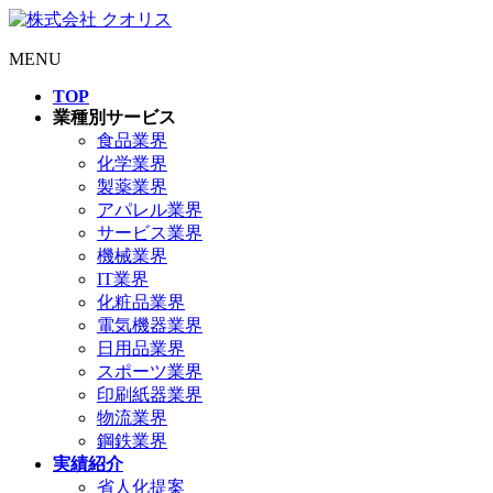
MENU
TOP
業種別サービス
食品業界
化学業界
製薬業界
アパレル業界
サービス業界
機械業界
IT業界
化粧品業界
電気機器業界
日用品業界
スポーツ業界
印刷紙器業界
物流業界
鋼鉄業界
実績紹介
省人化提案