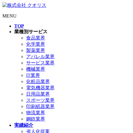
MENU
TOP
業種別サービス
食品業界
化学業界
製薬業界
アパレル業界
サービス業界
機械業界
IT業界
化粧品業界
電気機器業界
日用品業界
スポーツ業界
印刷紙器業界
物流業界
鋼鉄業界
実績紹介
省人化提案