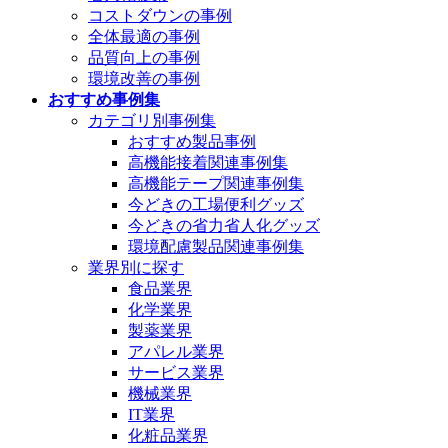
コストダウンの事例
全体最適の事例
品質向上の事例
環境改善の事例
おすすめ事例集
カテゴリ別事例集
おすすめ製品事例
高機能接着関連事例集
高機能テープ関連事例集
今どきの工場便利グッズ
今どきの省力省人化グッズ
環境配慮製品関連事例集
業界別に探す
食品業界
化学業界
製薬業界
アパレル業界
サービス業界
機械業界
IT業界
化粧品業界