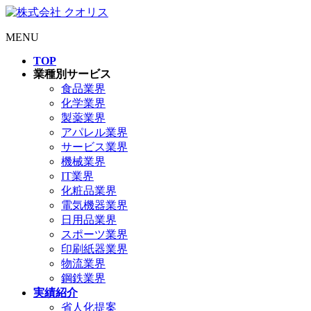
MENU
TOP
業種別サービス
食品業界
化学業界
製薬業界
アパレル業界
サービス業界
機械業界
IT業界
化粧品業界
電気機器業界
日用品業界
スポーツ業界
印刷紙器業界
物流業界
鋼鉄業界
実績紹介
省人化提案