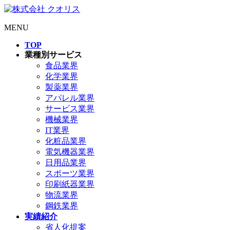
MENU
TOP
業種別サービス
食品業界
化学業界
製薬業界
アパレル業界
サービス業界
機械業界
IT業界
化粧品業界
電気機器業界
日用品業界
スポーツ業界
印刷紙器業界
物流業界
鋼鉄業界
実績紹介
省人化提案