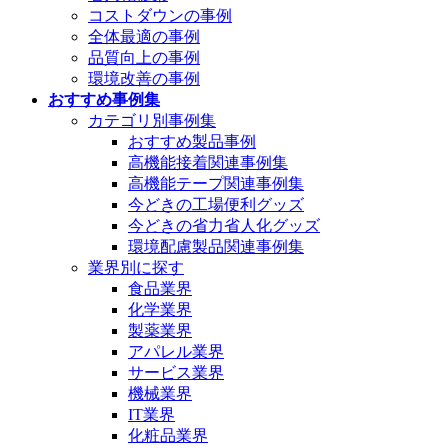
コストダウンの事例
全体最適の事例
品質向上の事例
環境改善の事例
おすすめ事例集
カテゴリ別事例集
おすすめ製品事例
高機能接着関連事例集
高機能テープ関連事例集
今どきの工場便利グッズ
今どきの省力省人化グッズ
環境配慮製品関連事例集
業界別に探す
食品業界
化学業界
製薬業界
アパレル業界
サービス業界
機械業界
IT業界
化粧品業界