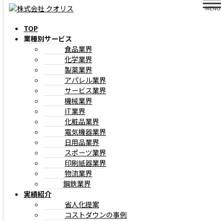
MENU
TOP
業種別サービス
株式会社 クオリス
>
解決事例
>
食品業界
化学業界
製薬業界
アパレル業界
サービス業界
機械業界
IT業界
化粧品業界
2025/12/07
電気機器業界
日用品業界
スポーツ業界
印刷紙器業界
一覧に戻る
物流業界
鋼鉄業界
実績紹介
省人化提案
コストダウンの事例