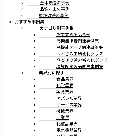
全体最適の事例
品質向上の事例
環境改善の事例
おすすめ事例集
Contact
お問い合わせ
カテゴリ別事例集
おすすめ製品事例
高機能接着関連事例集
まずはお気軽にお問い合わせください。
高機能テープ関連事例集
今どきの工場便利グッズ
本社/ソリューション事業部・PMC事業部
06-6458-6141
受付
今どきの省力省人化グッズ
時間 9:00 - 17:00 定休：土日祝
環境配慮製品関連事例集
FOC東京事業部
03-6417-0811
受付時間 9:00 - 17:00 定休：土
業界別に探す
食品業界
日祝
化学業界
メールでのお問い合わせ
(24時間365日受付）
製薬業界
アパレル業界
サービス業界
機械業界
IT業界
化粧品業界
電気機器業界
サイトマップ
プライバシーポリシー