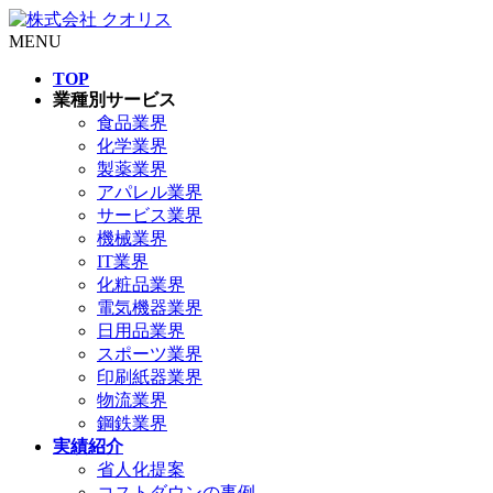
MENU
TOP
業種別サービス
食品業界
化学業界
製薬業界
アパレル業界
サービス業界
機械業界
IT業界
化粧品業界
電気機器業界
日用品業界
スポーツ業界
印刷紙器業界
物流業界
鋼鉄業界
実績紹介
省人化提案
コストダウンの事例