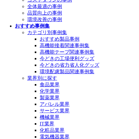
全体最適の事例
品質向上の事例
環境改善の事例
おすすめ事例集
カテゴリ別事例集
おすすめ製品事例
高機能接着関連事例集
高機能テープ関連事例集
今どきの工場便利グッズ
今どきの省力省人化グッズ
環境配慮製品関連事例集
業界別に探す
食品業界
化学業界
製薬業界
アパレル業界
サービス業界
機械業界
IT業界
化粧品業界
電気機器業界