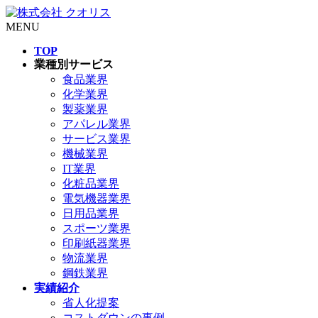
MENU
TOP
業種別サービス
食品業界
化学業界
製薬業界
アパレル業界
サービス業界
機械業界
IT業界
化粧品業界
電気機器業界
日用品業界
スポーツ業界
印刷紙器業界
物流業界
鋼鉄業界
実績紹介
省人化提案
コストダウンの事例