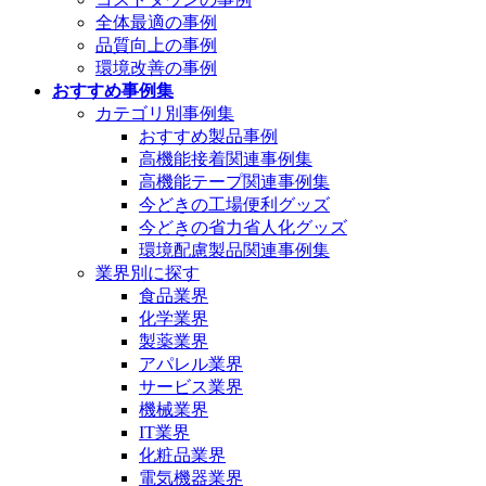
全体最適の事例
品質向上の事例
環境改善の事例
おすすめ事例集
カテゴリ別事例集
おすすめ製品事例
高機能接着関連事例集
高機能テープ関連事例集
今どきの工場便利グッズ
今どきの省力省人化グッズ
環境配慮製品関連事例集
業界別に探す
食品業界
化学業界
製薬業界
アパレル業界
サービス業界
機械業界
IT業界
化粧品業界
電気機器業界